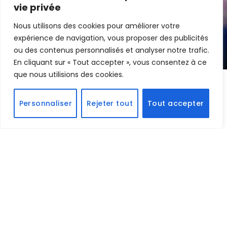
Super Mario Galaxy : Universal révèle
vie privée
la première bande annonce
Nous utilisons des cookies pour améliorer votre
expérience de navigation, vous proposer des publicités
By
Edouard
28 janvier 2026
ou des contenus personnalisés et analyser notre trafic.
En cliquant sur « Tout accepter », vous consentez à ce
que nous utilisions des cookies.
Le Royaume Champignon s’apprête à accueillir l’un
Personnaliser
Rejeter tout
Tout accepter
de ses personnages les plus emblématiques.
Universal Pictures
et
Nintendo
ont dévoilé de
nouvelles images de
Super Mario Galaxy : Le Film
,
confirmant l’arrivée très attendue de
Yoshi
dans la
suite de l’adaptation cinématographique signée
Illumination
.
Le petit dinosaure préféré des