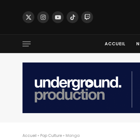
X
Instagram
YouTube
TikTok
Twitch
(Twitter)
ACCUEIL
N
Accueil
»
Pop Culture
»
Manga