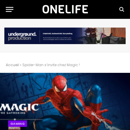
Accueil
»
Spider-Man s’invite chez Magic !
GAMING