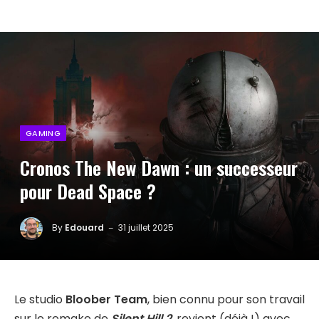
GAMING
Cronos The New Dawn : un successeur
pour Dead Space ?
By
Edouard
31 juillet 2025
Le studio
Bloober Team
, bien connu pour son travail
sur le remake de
Silent Hill 2
, revient (déjà !) avec