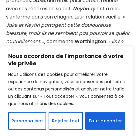
profondes.
Jake
, autrefois pacificateur, renoue
avec ses réflexes de soldat.
Neytiri
, quant à elle,
s’enferme dans son chagrin. Leur relation vacille. «
Jake et Neytiri partagent cette douloureuse
blessure, mais ils ne semblent pas pouvoir se guérir
mutuellement.
», commente
Worthington
. «
Ils se
séparent donc, non pas par volonté, mais pour
Nous accordons de l'importance à votre
survivre
. »
vie privée
Cette nouvelle dynamique familiale introduit une
Nous utilisons des cookies pour améliorer votre
tension émotionnelle inédite dans la saga, où la
expérience de navigation, vous proposer des publicités
ou des contenus personnalisés et analyser notre trafic.
guerre ne se joue plus seulement sur le champ de
En cliquant sur « Tout accepter », vous consentez à ce
bataille, mais aussi dans les silences et les fêlures
que nous utilisions des cookies.
des liens affectifs.
Personnaliser
Rejeter tout
Tout accepter