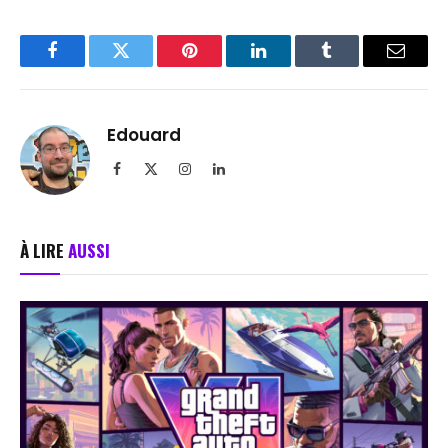
Facebook
Twitter
Pinterest
LinkedIn
Tumblr
Email
Edouard
Facebook
X
Instagram
LinkedIn
(Twitter)
À LIRE
AUSSI