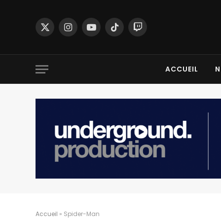
X
Instagram
YouTube
TikTok
Twitch
(Twitter)
ACCUEIL
N
Accueil
»
Spider-Man