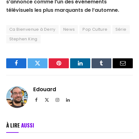
s’annonce comme l’un des événements
télévisuels les plus marquants de l’automne.
Ca Bienvenue à Derry
News
Pop Culture
Série
Stephen King
Facebook
Twitter
Pinterest
LinkedIn
Tumblr
Email
Edouard
Facebook
X
Instagram
LinkedIn
(Twitter)
À LIRE
AUSSI