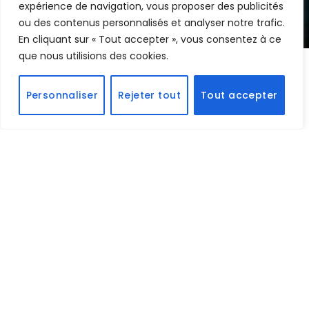
expérience de navigation, vous proposer des publicités
By
Edouard
17 octobre 2025
ou des contenus personnalisés et analyser notre trafic.
En cliquant sur « Tout accepter », vous consentez à ce
que nous utilisions des cookies.
CANAL+
propose depuis quelques semaines une
Personnaliser
Rejeter tout
Tout accepter
nouvelle création originale ambitieuse :
Les
Sentinelles
, une série qui mêle fresque historique,
drame humain et science-fiction, adaptée de la
bande dessinée culte de
Xavier Dorison
et
Enrique
Breccia
.
Une relecture française du
mythe du héros
Imaginée par
Guillaume Lemans
(
Dans la brume
),
cette adaptation est portée à l’écran par
Thierry