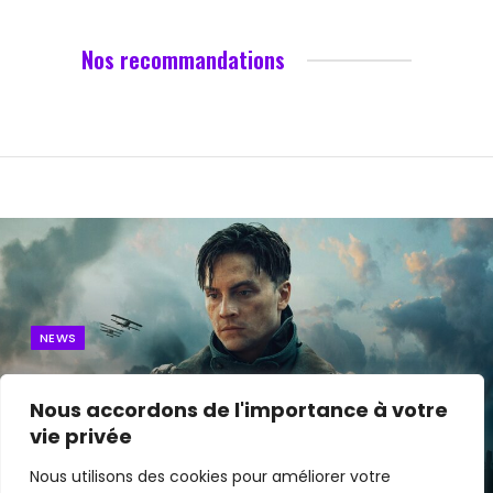
Nos recommandations
NEWS
Les Sentinelles : Cette série
Nous accordons de l'importance à votre
française qui n’a rien à envier aux
vie privée
États-Unis
Nous utilisons des cookies pour améliorer votre