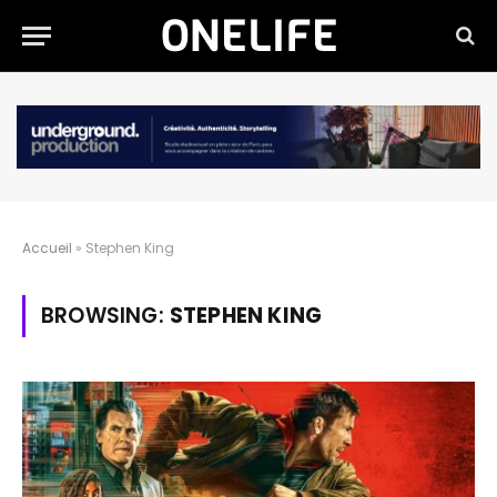
Accueil
»
Stephen King
BROWSING:
STEPHEN KING