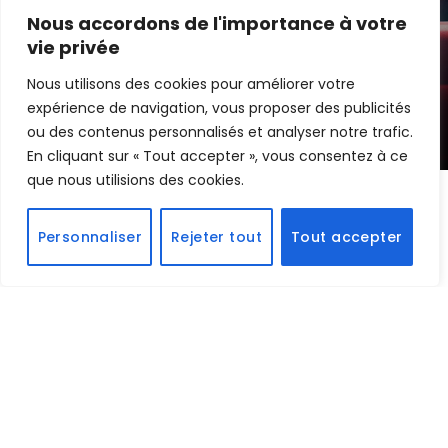
Nous accordons de l'importance à votre
Scary Movie est de retour au cinéma,
vie privée
et c’est une réussite !
Nous utilisons des cookies pour améliorer votre
expérience de navigation, vous proposer des publicités
By
Edouard
5 juin 2026
ou des contenus personnalisés et analyser notre trafic.
En cliquant sur « Tout accepter », vous consentez à ce
que nous utilisions des cookies.
Quand le premier
Scary Movie
débarque en 2000,
Personnaliser
Rejeter tout
Tout accepter
personne n’imagine qu’un projet pensé comme une
simple parodie à petit budget deviendra l’une des
licences comiques les plus populaires du cinéma. En
reprenant les codes de
Scream
(alors phénomène
absolu du cinéma horrifique) tout en mélangeant
des références à d’autres succès des années 90, les
frères
Wayans
ont trouvé une formule qui a
immédiatement marqué le public : de l’absurde, du