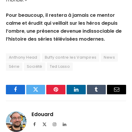
Pour beaucoup, il restera à jamais ce mentor
calme et érudit qui veillait sur les héros depuis
l’ombre
,
une présence devenue indissociable de
l’histoire des séries télévisées modernes.
Anthony Head
Buffy contre les Vampires
News
Série
Société
Ted Lasso
Facebook
Twitter
Pinterest
LinkedIn
Tumblr
Email
Edouard
Facebook
X
Instagram
LinkedIn
(Twitter)