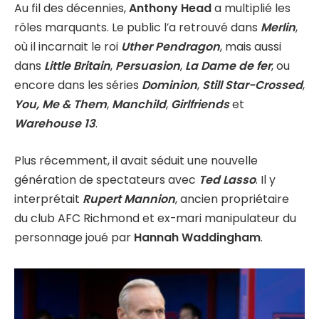
Au fil des décennies,
Anthony Head
a multiplié les
rôles marquants. Le public l’a retrouvé dans
Merlin
,
où il incarnait le roi
Uther Pendragon
, mais aussi
dans
Little Britain
,
Persuasion
,
La Dame de fer
, ou
encore dans les séries
Dominion
,
Still Star-Crossed
,
You, Me & Them
,
Manchild
,
Girlfriends
et
Warehouse 13
.
Plus récemment, il avait séduit une nouvelle
génération de spectateurs avec
Ted Lasso
. Il y
interprétait
Rupert Mannion
, ancien propriétaire
du club AFC Richmond et ex-mari manipulateur du
personnage joué par
Hannah Waddingham
.