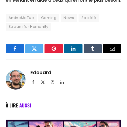
en venant en aide à ceux qui en ont le plus besoin.
AmineMaTue
Gaming
News
Société
Stream for Humanity
Facebook
Twitter
Pinterest
LinkedIn
Tumblr
Email
Edouard
Facebook
X
Instagram
LinkedIn
(Twitter)
À LIRE
AUSSI