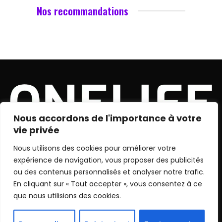
Nos recommandations
Nous accordons de l'importance à votre
vie privée
Nous utilisons des cookies pour améliorer votre
X
Instagram
YouTube
TikTok
Twitch
expérience de navigation, vous proposer des publicités
(Twitter)
ou des contenus personnalisés et analyser notre trafic.
En cliquant sur « Tout accepter », vous consentez à ce
NOS RÉDACTEURS
POLITIQUE DE CONFIDENTIALITÉ
que nous utilisions des cookies.
CGU
MENTIONS LÉGALES
CONTACT