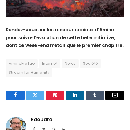
Rendez-vous sur les réseaux sociaux d’Amine
pour suivre l’évolution de cette belle initiative,
dont ce week-end n’était que le premier chapitre.
AmineMaTue
Internet
News
Société
Stream for Humanity
Facebook
Twitter
Pinterest
LinkedIn
Tumblr
Email
Edouard
Facebook
X
Instagram
LinkedIn