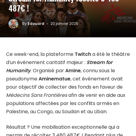
487€ !
By
Edouard
20 janvier 2025
Ce week-end, la plateforme
Twitch
a été le théâtre
d’un événement caritatif majeur :
Stream for
Humanity
. Organisé par
Amine
, connu sous le
pseudonyme
Aminematue
, cet événement avait
pour objectif de collecter des fonds en faveur de
Médecins Sans Frontières
afin de venir en aide aux
populations affectées par les conflits armés en
Palestine, au Congo, au Soudan et au Liban.
Résultat ? Une mobilisation exceptionnelle qui a
permis de récolter 3 480 487€ ! Pendant plus de