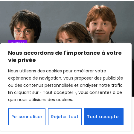
CINÉMA
Nous accordons de l'importance à votre
HBO révèle enfin le trio qui portera la
vie privée
nouvelle série Harry Potter
Nous utilisons des cookies pour améliorer votre
expérience de navigation, vous proposer des publicités
By
Edouard
29 mai 2025
ou des contenus personnalisés et analyser notre trafic.
En cliquant sur « Tout accepter », vous consentez à ce
que nous utilisions des cookies.
La magie de Poudlard s’apprête à renaître sur les
Personnaliser
Rejeter tout
Tout accepter
écrans.
HBO
a officiellement révélé les noms des
trois jeunes acteurs qui incarneront
Harry
,
Ron
et