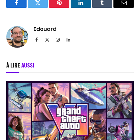
Facebook
Twitter
Pinterest
LinkedIn
Tumblr
Email
Edouard
Facebook
X
Instagram
LinkedIn
(Twitter)
À LIRE
AUSSI