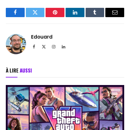
Facebook
Twitter
Pinterest
LinkedIn
Tumblr
Email
Edouard
Facebook
X
Instagram
LinkedIn
(Twitter)
À LIRE
AUSSI