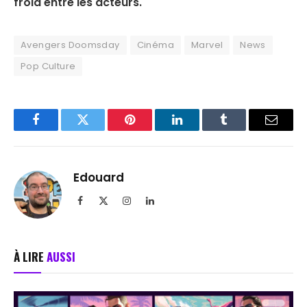
froid entre les acteurs.
Avengers Doomsday
Cinéma
Marvel
News
Pop Culture
Facebook
Twitter
Pinterest
LinkedIn
Tumblr
Email
Edouard
Facebook
X
Instagram
LinkedIn
(Twitter)
À LIRE
AUSSI