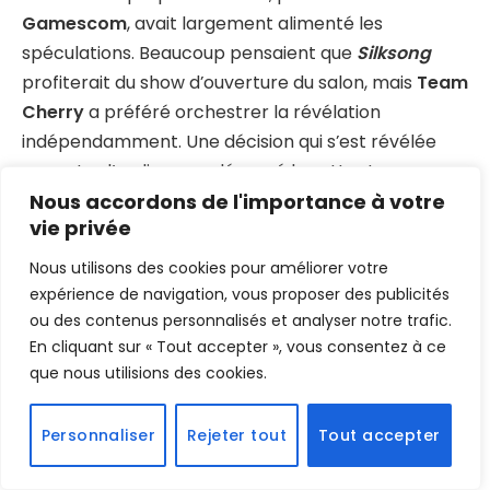
Gamescom
, avait largement alimenté les
spéculations. Beaucoup pensaient que
Silksong
profiterait du show d’ouverture du salon, mais
Team
Cherry
a préféré orchestrer la révélation
indépendamment. Une décision qui s’est révélée
payante : l’audience a dépassé les attentes avec un
pic massif de spectateurs connectés pour suivre la
Nous accordons de l'importance à votre
vie privée
diffusion en direct.
Nous utilisons des cookies pour améliorer votre
https://twitter.com/TeamCherryGames/status/19
expérience de navigation, vous proposer des publicités
57812884773433667
ou des contenus personnalisés et analyser notre trafic.
En cliquant sur « Tout accepter », vous consentez à ce
que nous utilisions des cookies.
Des évolutions visibles, mais pas
de révolution
Personnaliser
Rejeter tout
Tout accepter
L’aventure transporte
Hornet
dans les terres