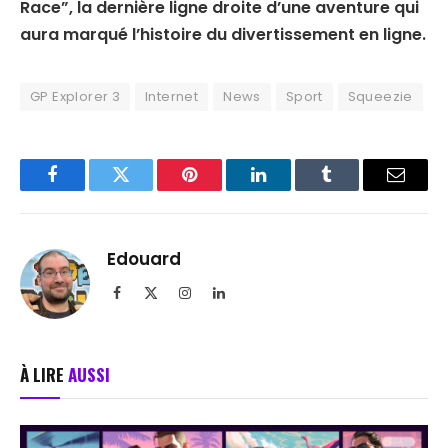
Race”, la dernière ligne droite d’une aventure qui
aura marqué l’histoire du divertissement en ligne.
GP Explorer 3
Internet
News
Sport
Squeezie
Facebook
Twitter
Pinterest
LinkedIn
Tumblr
Email
Edouard
Facebook
X
Instagram
LinkedIn
(Twitter)
À LIRE
AUSSI