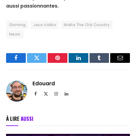
aussi passionnantes.
Gaming
Jeux Vidéo
Mafia The Old Country
News
Facebook
Twitter
Pinterest
LinkedIn
Tumblr
Email
Edouard
Facebook
X
Instagram
LinkedIn
(Twitter)
À LIRE
AUSSI