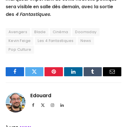
sera visible en salle dès demain, avec la sortie
des
4 Fantastiques
.
Avengers
Blade
Cinéma
Doomsday
Kevin Feige
Les 4 Fantastiques
News
Pop Culture
Facebook
Twitter
Pinterest
LinkedIn
Tumblr
Email
Edouard
Facebook
X
Instagram
LinkedIn
(Twitter)