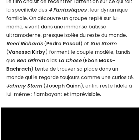
Le film choisit de recentrer l’attention sur ce qui fait
la spécificité des
4 Fantastiques
: leur dynamique
familiale. On découvre un groupe replié sur lui-
même, vivant dans une immense bâtisse
ultramoderne, presque isolée du reste du monde.
Reed Richards
(
Pedro Pascal
) et
Sue Storm
(
Vanessa Kirby
) forment le couple modèle, tandis
que
Ben Grimm
alias
La Chose
(
Ebon Moss-
Bachrach
) tente de trouver sa place dans un
monde qui le regarde toujours comme une curiosité.
Johnny Storm
(
Joseph Quinn
), enfin, reste fidèle à
lui-même : flamboyant et imprévisible.