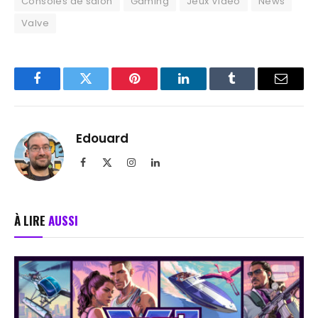
Consoles de salon
Gaming
Jeux Vidéo
News
Valve
Facebook
Twitter
Pinterest
LinkedIn
Tumblr
Email
Edouard
Facebook
X
Instagram
LinkedIn
(Twitter)
À LIRE
AUSSI