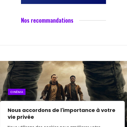
Nos recommandations
CINÉMA
Marche ou Crève : La nouvelle
Nous accordons de l'importance à votre
adaptation d’une oeuvre de Stephen
vie privée
King est sorti au cinéma