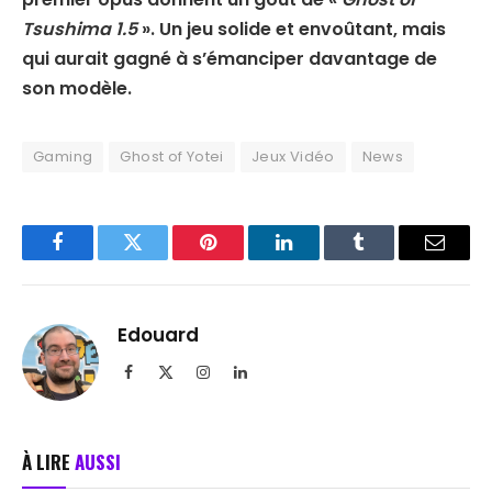
Tsushima 1.5
». Un jeu solide et envoûtant, mais
qui aurait gagné à s’émanciper davantage de
son modèle.
Gaming
Ghost of Yotei
Jeux Vidéo
News
Facebook
Twitter
Pinterest
LinkedIn
Tumblr
Email
Edouard
Facebook
X
Instagram
LinkedIn
(Twitter)
À LIRE
AUSSI