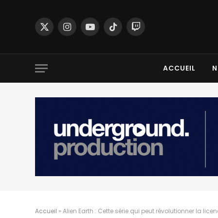
X
Instagram
YouTube
TikTok
Twitch
(Twitter)
ACCUEIL
N
Accueil
»
Alien Earth : Cette série qui peut révolutionner la lice