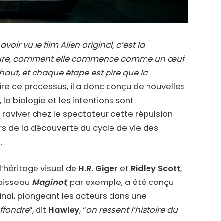
oir vu le film Alien original, c’est la
éature, comment elle commence comme un œuf
haut, et chaque étape est pire que la
uire ce processus, il a donc conçu de nouvelles
la biologie et les intentions sont
 raviver chez le spectateur cette répulsion
ors de la découverte du cycle de vie des
t
.
l’héritage visuel de
H.R. Giger
et
Ridley Scott
,
vaisseau
Maginot
, par exemple, a été conçu
inal, plongeant les acteurs dans une
effondre
“, dit
Hawley
, “
on ressent l’histoire du