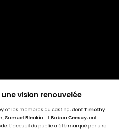
une vision renouvelée
ey
et les membres du casting, dont
Timothy
r, Samuel Blenkin
et
Babou Ceesay
, ont
ode. L’accueil du public a été marqué par une