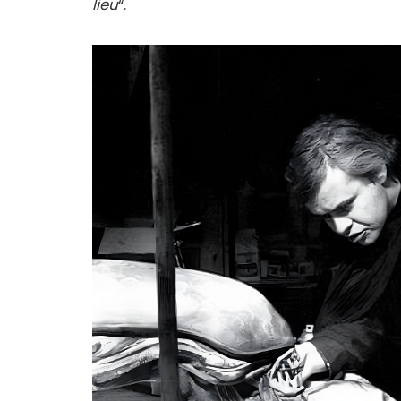
lieu
“.