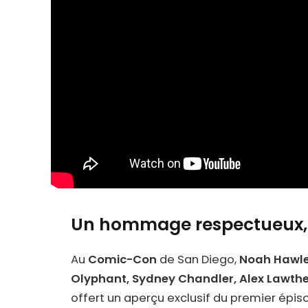
Un hommage respectueux, 
Au
Comic-Con
de San Diego,
Noah Hawl
Olyphant, Sydney Chandler, Alex Lawthe
offert un aperçu exclusif du premier épis