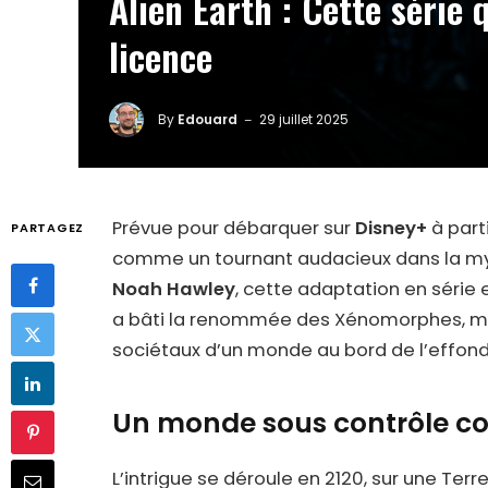
Alien Earth : Cette série 
licence
By
Edouard
29 juillet 2025
Prévue pour débarquer sur
Disney+
à parti
PARTAGEZ
comme un tournant audacieux dans la myt
Noah Hawley
, cette adaptation en série 
a bâti la renommée des Xénomorphes, mai
sociétaux d’un monde au bord de l’effon
Un monde sous contrôle co
L’intrigue se déroule en 2120, sur une T