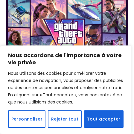
Nous accordons de l'importance à votre
vie privée
Nous utilisons des cookies pour améliorer votre
GTA VI a lancé ses précommandes, mais 4 points
expérience de navigation, vous proposer des publicités
importants font déjà grincer des dents
ou des contenus personnalisés et analyser notre trafic.
26 juin 2026
En cliquant sur « Tout accepter », vous consentez à ce
que nous utilisions des cookies.
Personnaliser
Rejeter tout
Tout accepter