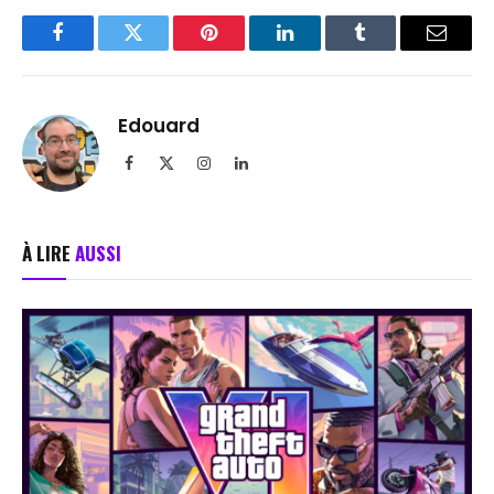
Facebook
Twitter
Pinterest
LinkedIn
Tumblr
Email
Edouard
Facebook
X
Instagram
LinkedIn
(Twitter)
À LIRE
AUSSI