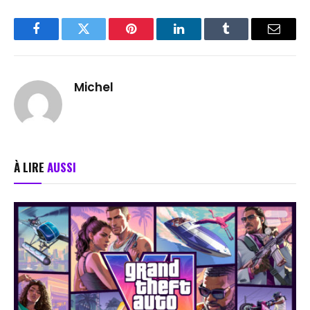
Facebook
Twitter
Pinterest
LinkedIn
Tumblr
Email
Michel
À LIRE
AUSSI