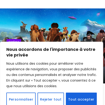
CINÉMA
Nous accordons de l'importance à votre
L’Âge de Glace va faire son grand
vie privée
retour !
Nous utilisons des cookies pour améliorer votre
expérience de navigation, vous proposer des publicités
By
Edouard
13 septembre 2024
ou des contenus personnalisés et analyser notre trafic.
En cliquant sur « Tout accepter », vous consentez à ce
que nous utilisions des cookies.
La saga animée
L’Âge de Glace
, qui a marqué des
Personnaliser
Rejeter tout
Tout accepter
générations depuis sa première sortie en 2002,