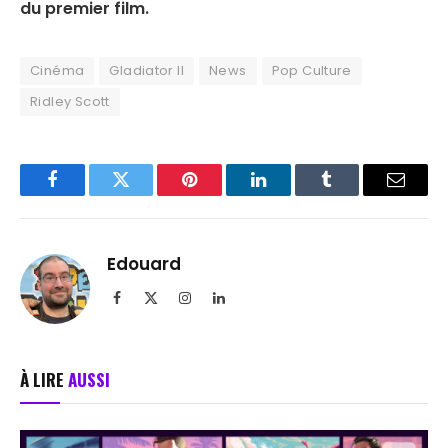
du premier film.
Cinéma
Gladiator II
News
Pop Culture
Ridley Scott
Facebook
Twitter
Pinterest
LinkedIn
Tumblr
Email
Edouard
Facebook
X
Instagram
LinkedIn
(Twitter)
À LIRE
AUSSI