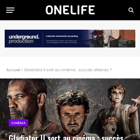
Accueil
»
Gladiator II sort au cinéma : succès attendu ?
CINÉMA
Gladiator II sort au cinéma : succès