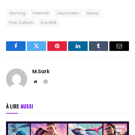
Gaming
Internet
Jeux Vidéo
News
Pop Culture
Société
Facebook
Twitter
Pinterest
LinkedIn
Tumblr
Email
M.Sark
Website
Instagram
À LIRE
AUSSI