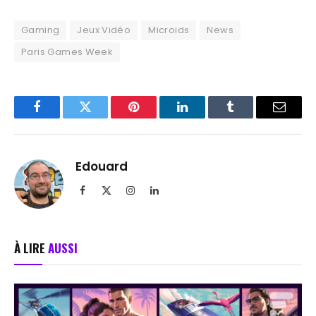
Gaming
Jeux Vidéo
Microids
News
Paris Games Week
Facebook
Twitter
Pinterest
LinkedIn
Tumblr
Email
Edouard
Facebook
X
Instagram
LinkedIn
(Twitter)
À LIRE
AUSSI