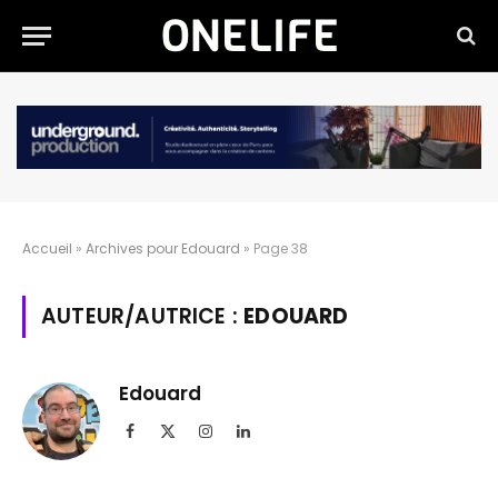
Accueil
»
Archives pour Edouard
»
Page 38
AUTEUR/AUTRICE :
EDOUARD
Edouard
Facebook
X
Instagram
LinkedIn
(Twitter)