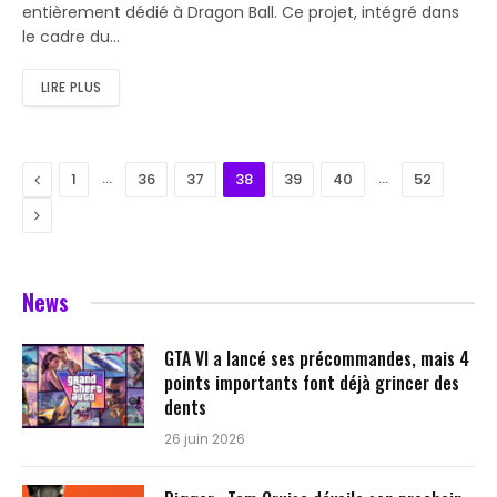
entièrement dédié à Dragon Ball. Ce projet, intégré dans
le cadre du…
LIRE PLUS
Previous
…
…
1
36
37
38
39
40
52
Next
News
GTA VI a lancé ses précommandes, mais 4
points importants font déjà grincer des
dents
26 juin 2026