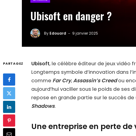
Ubisoft en danger ?
By
Edouard
9 janvier 2025
Ubisoft
, le célèbre éditeur de jeux vidéo f
PARTAGEZ
Longtemps symbole d’innovation dans l’i
comme
Far Cry
,
Assassin’s Creed
ou enc
aujourd’hui vaciller sous le poids de ses di
repose en grande partie sur le succès de 
Shadows
.
Une entreprise en perte de 