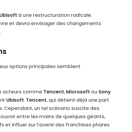
Ubisoft
à une restructuration radicale.
uvre et devra envisager des changements
.
ns
 deux options principales semblent
s acteurs comme
Tencent
,
Microsoft
ou
Sony
rir
Ubisoft
.
Tencent
, qui détient déjà une part
se. Cependant, un tel scénario suscite des
pouvoir entre les mains de quelques géants,
ifs et influer sur l’avenir des franchises phares