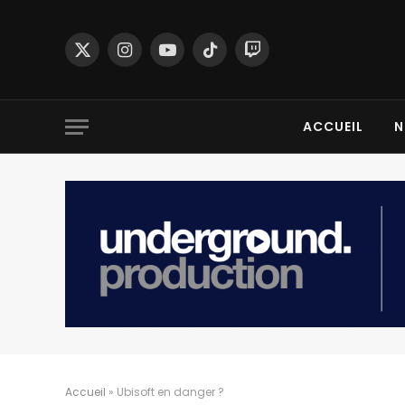
X
Instagram
YouTube
TikTok
Twitch
(Twitter)
ACCUEIL
N
Accueil
»
Ubisoft en danger ?