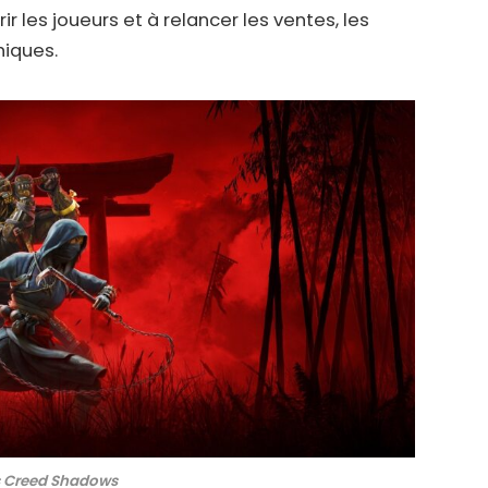
 les joueurs et à relancer les ventes, les
iques.
s Creed Shadows