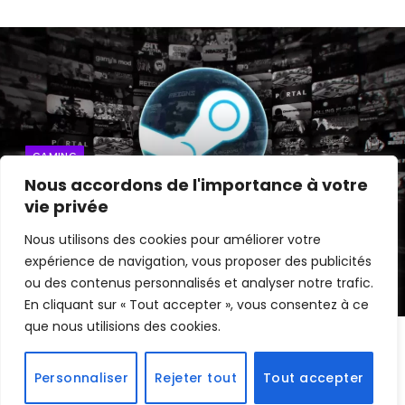
GAMING
Nous accordons de l'importance à votre
Si on meurt, nos proches peuvent-ils
vie privée
hériter de notre compte Steam ?
Nous utilisons des cookies pour améliorer votre
expérience de navigation, vous proposer des publicités
By
Edouard
31 mai 2024
ou des contenus personnalisés et analyser notre trafic.
En cliquant sur « Tout accepter », vous consentez à ce
que nous utilisions des cookies.
Les jeux vidéo achetés sur des plateformes en ligne
Personnaliser
Rejeter tout
Tout accepter
comme
Steam
représentent une part significative