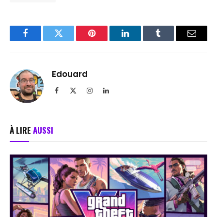
Facebook
Twitter
Pinterest
LinkedIn
Tumblr
Email
Edouard
Facebook
X
Instagram
LinkedIn
(Twitter)
À LIRE
AUSSI