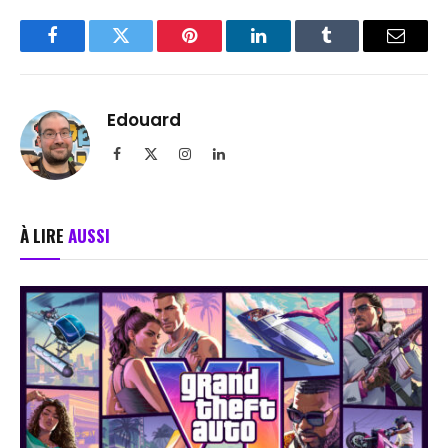
Facebook
Twitter
Pinterest
LinkedIn
Tumblr
Email
Edouard
Facebook
X
Instagram
LinkedIn
(Twitter)
À LIRE
AUSSI