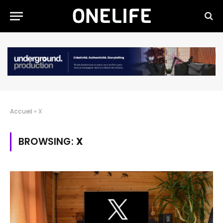
Accueil
»
X
BROWSING:
X