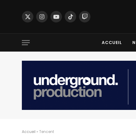
X
Instagram
YouTube
TikTok
Twitch
(Twitter)
ACCUEIL
N
Accueil
»
Tencent