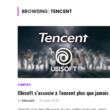
BROWSING:
TENCENT
GAMING
Ubisoft s’associe à Tencent plus que jamais
By
Edouard
31 mars 2025
Ubisoft, l’un des fleurons du jeu vidéo français, vient