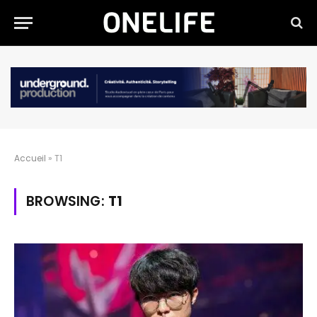
Accueil
»
T1
BROWSING:
T1