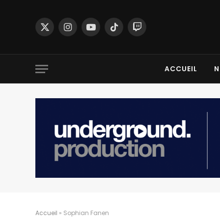
X
Instagram
YouTube
TikTok
Twitch
(Twitter)
ACCUEIL
N
Accueil
»
Sophian Fanen