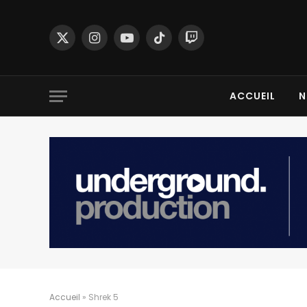
X
Instagram
YouTube
TikTok
Twitch
(Twitter)
ACCUEIL
N
Accueil
»
Shrek 5