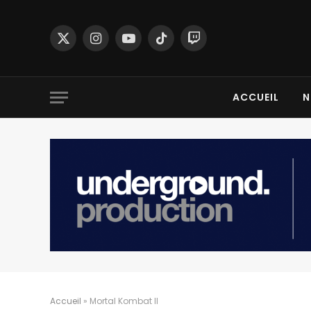
X
Instagram
YouTube
TikTok
Twitch
(Twitter)
ACCUEIL
N
Accueil
»
Mortal Kombat II