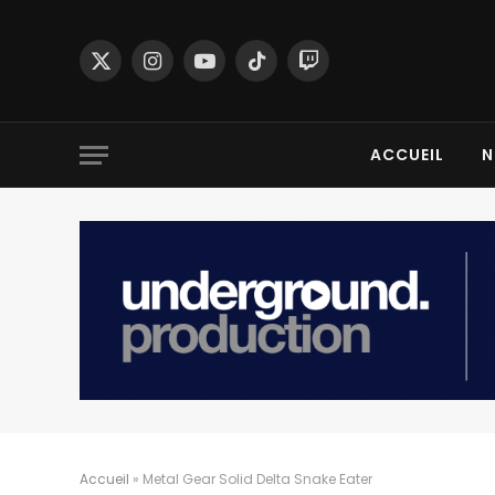
X
Instagram
YouTube
TikTok
Twitch
(Twitter)
ACCUEIL
N
Accueil
»
Metal Gear Solid Delta Snake Eater