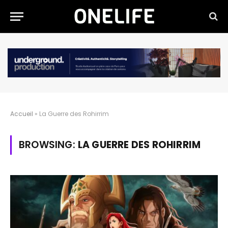
Accueil
»
La Guerre des Rohirrim
BROWSING:
LA GUERRE DES ROHIRRIM