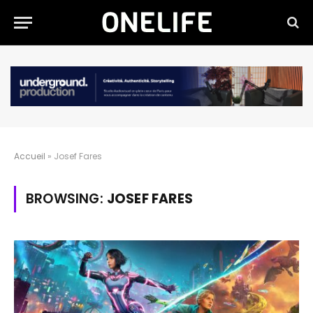
Accueil
»
Josef Fares
BROWSING:
JOSEF FARES