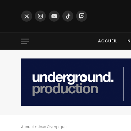
X
Instagram
YouTube
TikTok
Twitch
(Twitter)
ACCUEIL
N
Accueil
»
Jeux Olympique