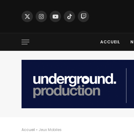
X
Instagram
YouTube
TikTok
Twitch
(Twitter)
ACCUEIL
N
Accueil
»
Jeux Mobiles