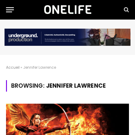
Accueil
»
Jennifer Lawrence
BROWSING:
JENNIFER LAWRENCE