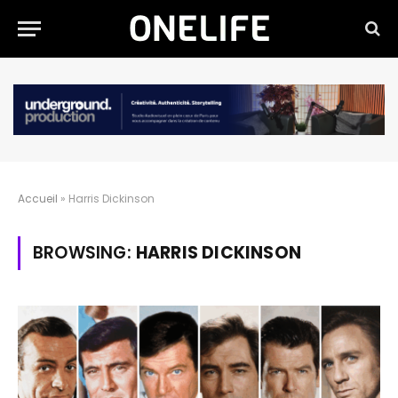
Accueil
»
Harris Dickinson
BROWSING:
HARRIS DICKINSON