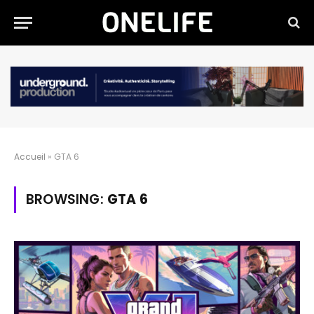
Accueil
»
GTA 6
BROWSING:
GTA 6