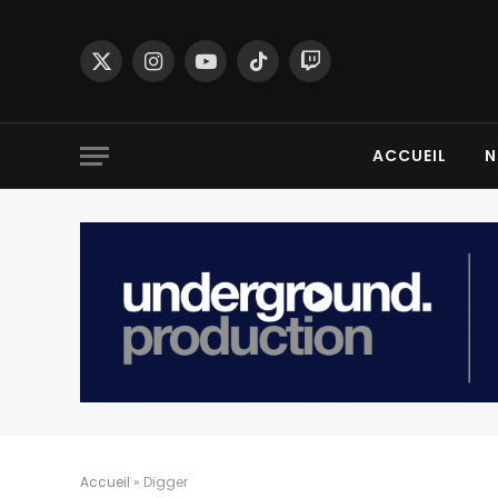
X
Instagram
YouTube
TikTok
Twitch
(Twitter)
ACCUEIL
N
Accueil
»
Digger