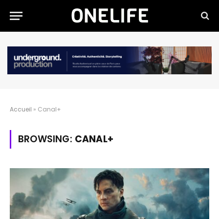
Accueil
»
Canal+
BROWSING:
CANAL+