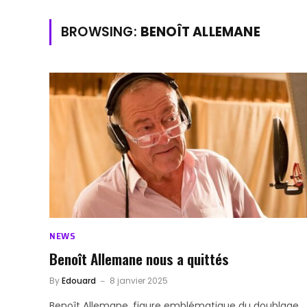
BROWSING:
BENOÎT ALLEMANE
NEWS
Benoît Allemane nous a quittés
By
Edouard
8 janvier 2025
Benoît Allemane, figure emblématique du doublage