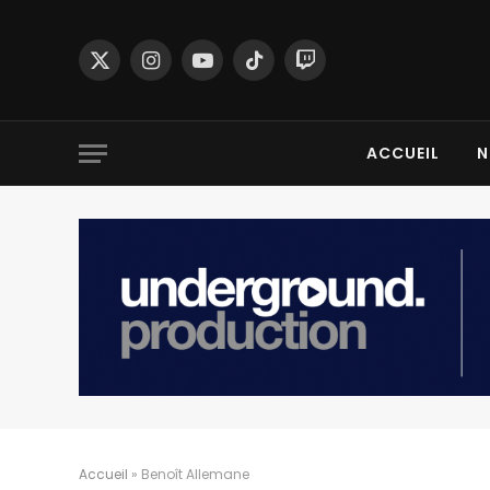
X
Instagram
YouTube
TikTok
Twitch
(Twitter)
ACCUEIL
N
Accueil
»
Benoît Allemane