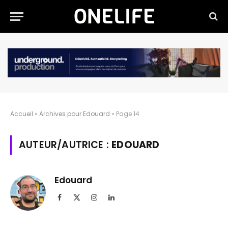
Accueil
»
Archives pour Edouard
»
Page 14
AUTEUR/AUTRICE :
EDOUARD
Edouard
Facebook
X
Instagram
LinkedIn
(Twitter)