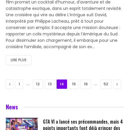
film promet un cocktail d’humour, d’aventure et de
catastrophe exotique, dans un esprit totalement revisité.
Une croisière qui vire au délire L’intrigue suit David,
interprété par Philippe Lacheau, prêt à tout pour
conserver son emploi. Il accepte une mission douteuse :
rapporter un colis mystérieux depuis l’Amérique du Sud.
Pour dissimuler son chargement, il embarque pour une
croisière familiale, accompagné de son ex…
LIRE PLUS
Previous
…
…
Next
1
12
13
14
15
16
52
News
GTA VI a lancé ses précommandes, mais 4
points importants font déjà grincer des