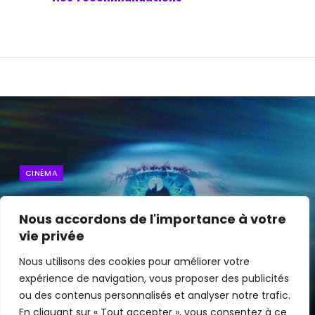
CINÉMA
Disclosure Day : Le nouveau chef
Nous accordons de l'importance à votre
d’œuvre de Spielberg est disponible
vie privée
au cinéma
Nous utilisons des cookies pour améliorer votre
expérience de navigation, vous proposer des publicités
By
Edouard
10 juin 2026
ou des contenus personnalisés et analyser notre trafic.
En cliquant sur « Tout accepter », vous consentez à ce