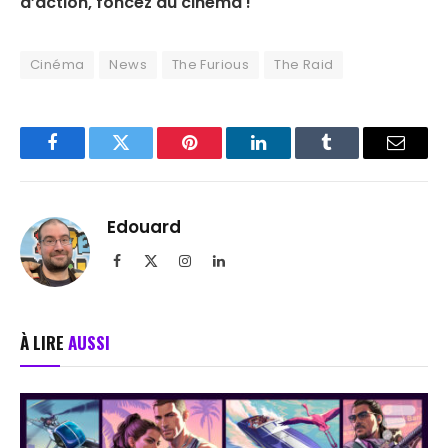
d’action, foncez au cinéma !
Cinéma
News
The Furious
The Raid
Facebook
Twitter
Pinterest
LinkedIn
Tumblr
Email
Edouard
Facebook
X
Instagram
LinkedIn
(Twitter)
À LIRE
AUSSI