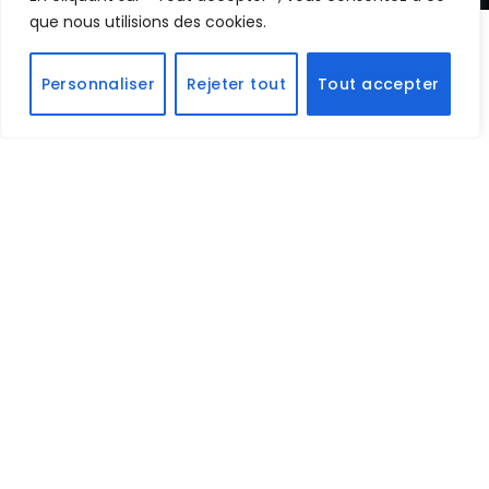
que nous utilisions des cookies.
À l’approche de ses 80 ans,
Steven Spielberg
Personnaliser
Rejeter tout
Tout accepter
continue de poursuivre les mêmes horizons que
ceux qui traversent son cinéma depuis des
décennies : l’émerveillement, l’inconnu et ce besoin
presque enfantin de croire qu’il existe quelque
chose au-delà de ce que l’on peut comprendre.
Avec
Disclosure Day
, le réalisateur revient vers un
territoire qu’il connaît intimement : celui du mystère
extraterrestre. Mais cette fois, le regard a changé…
Les extra-terrestres, ils ont
changés
Ici, il n’est plus question de contempler le ciel avec