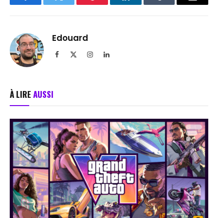
Facebook
Twitter
Pinterest
LinkedIn
Tumblr
Email
Edouard
Facebook
X
Instagram
LinkedIn
(Twitter)
À LIRE
AUSSI