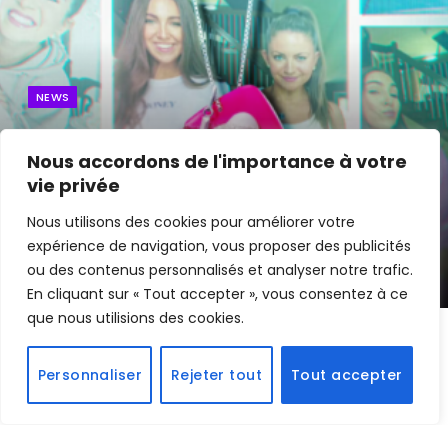
NEWS
La série documentaire “Danse avec le
Nous accordons de l'importance à votre
diable” de Netflix au cœur des
vie privée
polémiques !
Nous utilisons des cookies pour améliorer votre
expérience de navigation, vous proposer des publicités
By
Edouard
17 juin 2024
ou des contenus personnalisés et analyser notre trafic.
En cliquant sur « Tout accepter », vous consentez à ce
que nous utilisions des cookies.
Netflix
a récemment lancé une nouvelle série
Personnaliser
Rejeter tout
Tout accepter
documentaire intitulée “
Danse avec le diable : Une
secte sur TikTok ?
“, réalisée par
Derek Doneen
.
Cette série, bien que très populaire, suscite