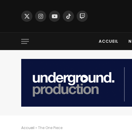
X
Instagram
YouTube
TikTok
Twitch
(Twitter)
ACCUEIL
N
Accueil
»
The One Piece