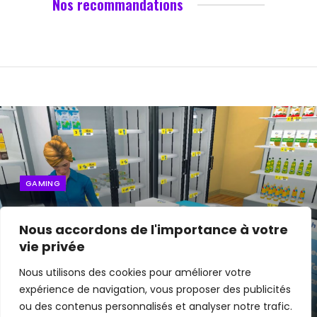
Nos recommandations
GAMING
Supermarket Simulator, ce jeu
Nous accordons de l'importance à votre
improbable qui passionne les
vie privée
internautes
Nous utilisons des cookies pour améliorer votre
expérience de navigation, vous proposer des publicités
By
Edouard
5 mars 2024
ou des contenus personnalisés et analyser notre trafic.