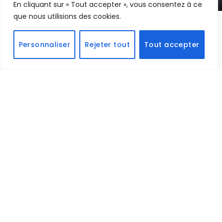
En cliquant sur « Tout accepter », vous consentez à ce
que nous utilisions des cookies.
Dans le monde des jeux vidéo, une tendance
Personnaliser
Rejeter tout
Tout accepter
émerge avec force ces derniers temps : les jeux de
simulation. Et parmi eux, un titre a particulièrement
attiré l’attention des internautes :
Supermarket
Simulator
. Lancé le 20 février dernier par le petit
éditeur
Nokta Games
, ce jeu de gestion de
supermarché connaît un succès fulgurant,
séduisant aussi bien les joueurs que les créateurs de
contenu en France.
Les raisons du succès
Mais qu’est-ce qui rend
Supermarket Simulator
si
captivant ? La clé réside dans sa capacité à