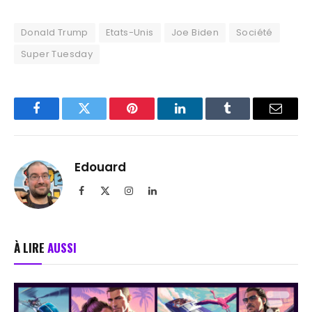
Donald Trump
Etats-Unis
Joe Biden
Société
Super Tuesday
Facebook
Twitter
Pinterest
LinkedIn
Tumblr
Email
Edouard
Facebook
X
Instagram
LinkedIn
(Twitter)
À LIRE
AUSSI