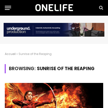
Accueil
»
Sunrise of the Reaping
BROWSING:
SUNRISE OF THE REAPING